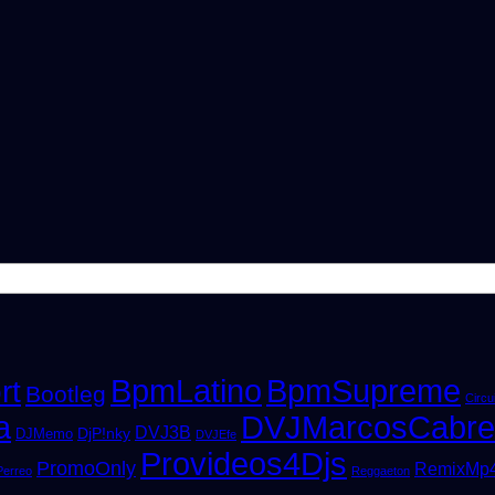
BpmLatino
BpmSupreme
rt
Bootleg
Circui
a
DVJMarcosCabre
DVJ3B
DjP!nky
DJMemo
DVJEfe
Provideos4Djs
PromoOnly
RemixMp
Perreo
Reggaeton