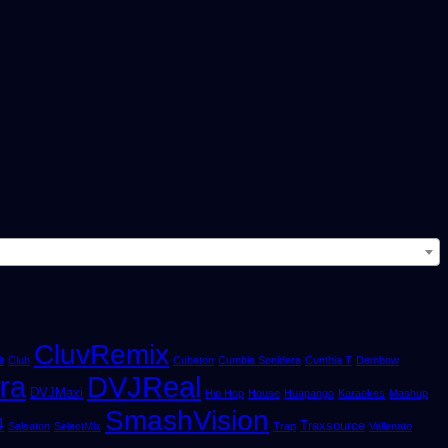
CluvRemix
t
Club
Cubaton
Cumbia Sonidera
Cumbia T
Dembow
ra
DVJReal
DVJMaxi
Hip Hop
House
Huapango
Karaokes
Mashup
SmashVision
4
Traxsource
Salsaton
SelectMix
Trap
Vallenato