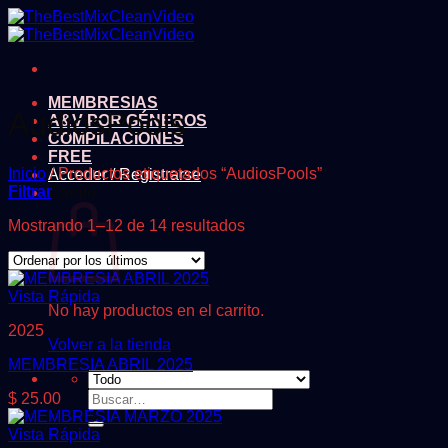
Saltar
al
contenido
MEMBRESIAS
AudiosPools
A&V POR GÉNEROS
COMPILACIONES
FREE
Inicio
/
Productos etiquetados “AudiosPools”
Acceder / Registrarse
Filtrar
Carrito
Ordenado
Mostrando 1–12 de 14 resultados
por
los
últimos
Vista Rápida
No hay productos en el carrito.
2025
Volver a la tienda
MEMBRESIA ABRIL 2025
Buscar
$
25.00
por:
Vista Rápida