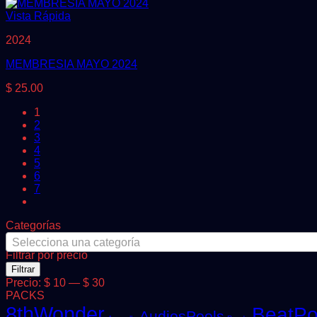
Vista Rápida
2024
MEMBRESIA MAYO 2024
$
25.00
1
2
3
4
5
6
7
Categorías
Selecciona una categoría
Filtrar por precio
Precio
Precio
Filtrar
mínimo
máximo
Precio:
$ 10
—
$ 30
PACKS
8thWonder
BeatPo
AudiosPools