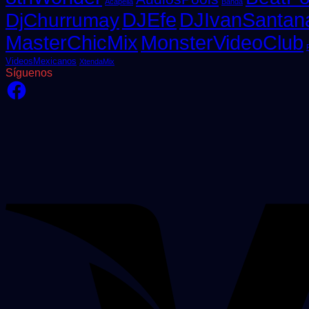
Acapella
Banda
DJEfe
DJIvanSantan
DjChurrumay
MasterChicMix
MonsterVideoClub
VideosMexicanos
XtendaMix
Síguenos
Facebook