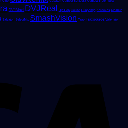
t
Club
Cubaton
Cumbia Sonidera
Cumbia T
Dembow
ra
DVJReal
DVJMaxi
Hip Hop
House
Huapango
Karaokes
Mashup
SmashVision
4
Traxsource
Salsaton
SelectMix
Trap
Vallenato