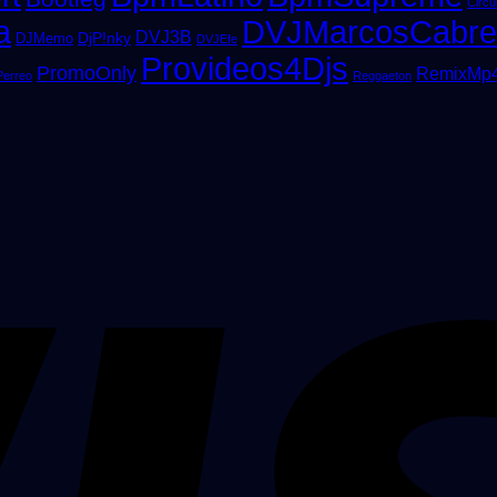
Circui
a
DVJMarcosCabre
DVJ3B
DjP!nky
DJMemo
DVJEfe
Provideos4Djs
PromoOnly
RemixMp
Perreo
Reggaeton