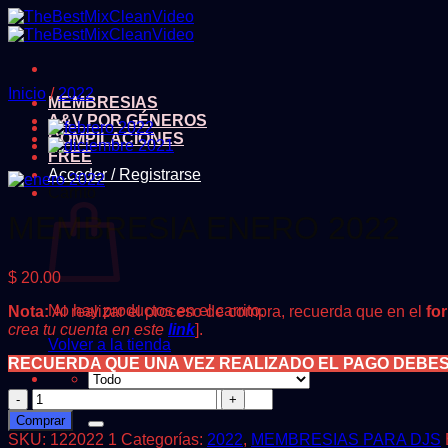
Saltar
al
contenido
Inicio
/
2022
MEMBRESIAS
A&V POR GÉNEROS
COMPILACIONES
FREE
Acceder / Registrarse
Carrito
MEMBRESIA ENERO 2022
$
20.00
No hay productos en el carrito.
Nota:
Al realizar el proceso de compra, recuerda que en el
fo
crea tu cuenta en este
link
].
Volver a la tienda
RECUERDA QUE UNA VEZ REALIZADO EL PAGO DEBE
MEMBRESIA
Buscar
ENERO
por:
Comprar
2022
SKU:
122022 1
Categorías:
2022
,
MEMBRESIAS PARA DJS