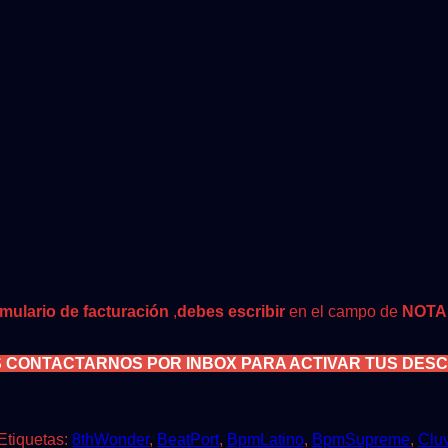
rmulario de facturación
,
debes escribir
en el campo de
NOTA
S CONTACTARNOS POR INBOX PARA ACTIVAR TUS DES
Etiquetas:
8thWonder
,
BeatPort
,
BpmLatino
,
BpmSupreme
,
Clu