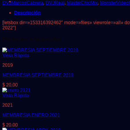
cantidad
DVJMarcosCabrera
,
DVJReal
,
MasterChicMix
,
MonsterVideo
Descripción
[letsbox dir=»153316392462″ mode=»files» viewrole=»all» dow
2022″]
Productos relacionados
Vista Rápida
2019
MEMBRESIA SEPTIEMBRE 2019
$
20.00
Vista Rápida
2021
MEMBRESIA ENERO 2021
$
20.00