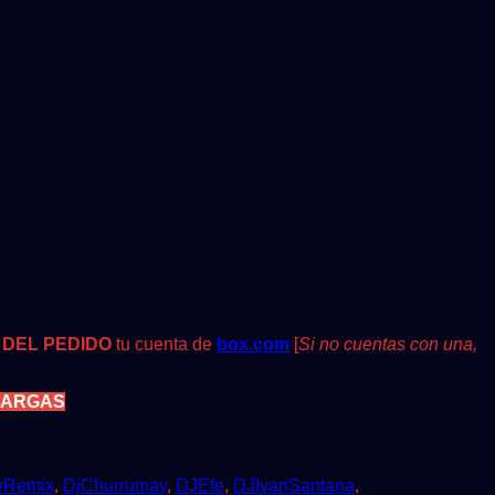
 DEL PEDIDO
tu cuenta de
box.com
[
Si no cuentas con una,
CARGAS
vRemix
,
DjChurrumay
,
DJEfe
,
DJIvanSantana
,