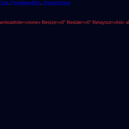
Club
,
Provideos4Djs
,
SmashVision
nloadrole=»none» filesize=»0″ filedate=»0″ filelayout=»list»