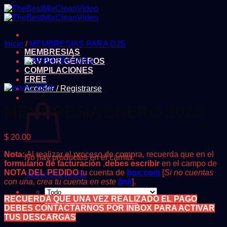
Saltar
al
contenido
Inicio
/
MEMBRESIAS PARA DJS
MEMBRESIAS
A&V POR GÉNEROS
COMPILACIONES
FREE
Acceder / Registrarse
Carrito
MEMBRESIA ENERO 2024
$
20.00
Nota:
Al realizar el proceso de compra, recuerda que en el
No hay productos en el carrito.
formulario de facturación
,
debes escribir
en el campo de
NOTA DEL PEDIDO
tu cuenta de
box.com
[
Si no cuentas
Volver a la tienda
con una, crea tu cuenta en este
link
].
RECUERDA QUE UNA VEZ REALIZADO EL PAGO
Buscar
DEBES CONTACTARNOS POR INBOX PARA ACTIVAR
por:
TUS DESCARGAS