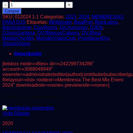
MEMBRESIA
ENERO
Comprar
2024
SKU:
012024 1-1
Categorías:
2023
,
2024
,
MEMBRESIAS
cantidad
PARA DJS
Etiquetas:
8thWonder
,
BeatPort
,
BpmLatino
,
BpmSupreme
,
CluvRemix
,
DjChurrumay
,
DJEfe
,
DJIvanSantana
,
DVJMarcosCabrera
,
DVJReal
,
MasterChicMix
,
MonsterVideoClub
,
Provideos4Djs
,
SmashVision
Descripción
[letsbox mode=»files» dir=»242299734286″
account=»3068048949″
viewrole=»administrator|editor|author|contributor|subscriber|g
filelayout=»list» roottext=»Membresia The Best Mix Enero
2024″ downloadrole=»none» previewrole=»none»]
Productos relacionados
Vista Rápida
2020