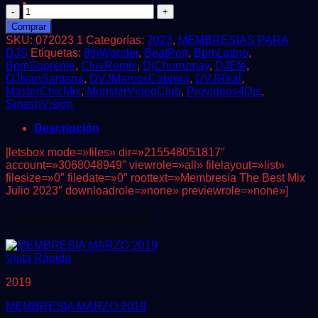
MEMBRESIA
JULIO
Comprar
2023
SKU:
072023 1
Categorías:
2023
,
MEMBRESIAS PARA
cantidad
DJS
Etiquetas:
8thWonder
,
BeatPort
,
BpmLatino
,
BpmSupreme
,
CluvRemix
,
DjChurrumay
,
DJEfe
,
DJIvanSantana
,
DVJMarcosCabrera
,
DVJReal
,
MasterChicMix
,
MonsterVideoClub
,
Provideos4Djs
,
SmashVision
Descripción
[letsbox mode=»files» dir=»215548051817″
account=»3068048949″ viewrole=»all» filelayout=»list»
filesize=»0″ filedate=»0″ roottext=»Membresia The Best Mix
Julio 2023″ downloadrole=»none» previewrole=»none»]
Productos relacionados
Vista Rápida
2019
MEMBRESIA MARZO 2019