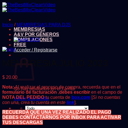
Saltar
al
contenido
Inicio
/
MEMBRESIAS PARA DJS
MEMBRESIAS
A&V POR GÉNEROS
COMPILACIONES
FREE
Acceder / Registrarse
Carrito
MEMBRESIA JULIO 2023
$
20.00
Nota:
Al realizar el proceso de compra, recuerda que en el
No hay productos en el carrito.
formulario de facturación
,
debes escribir
en el campo de
NOTA DEL PEDIDO
tu cuenta de
box.com
[
Si no cuentas
Volver a la tienda
con una, crea tu cuenta en este
link
].
RECUERDA QUE UNA VEZ REALIZADO EL PAGO
Buscar
DEBES CONTACTARNOS POR INBOX PARA ACTIVAR
por:
TUS DESCARGAS