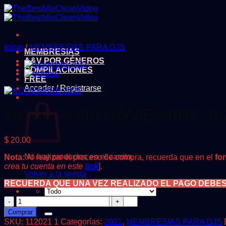
Saltar
al
contenido
Inicio
/
MEMBRESIAS PARA DJS
MEMBRESIAS
A&V POR GÉNEROS
COMPILACIONES
FREE
Acceder / Registrarse
Carrito
MEMBRESIA NOVIEMBRE 20
$
20.00
No hay productos en el carrito.
Nota:
Al realizar el proceso de compra, recuerda que en el
fo
crea tu cuenta en este
link
].
Volver a la tienda
RECUERDA QUE UNA VEZ REALIZADO EL PAGO DEBE
MEMBRESIA
Buscar
NOVIEMBRE
por:
Comprar
2021
SKU:
112021 1
Categorías:
2021
,
MEMBRESIAS PARA DJS