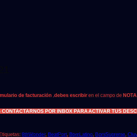
21
rmulario de facturación
,
debes escribir
en el campo de
NOTA
S CONTACTARNOS POR INBOX PARA ACTIVAR TUS DES
Etiquetas:
8thWonder
,
BeatPort
,
BpmLatino
,
BpmSupreme
,
Clu