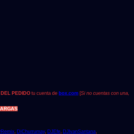
 DEL PEDIDO
tu cuenta de
box.com
[
Si no cuentas con una,
CARGAS
vRemix
,
DjChurrumay
,
DJEfe
,
DJIvanSantana
,