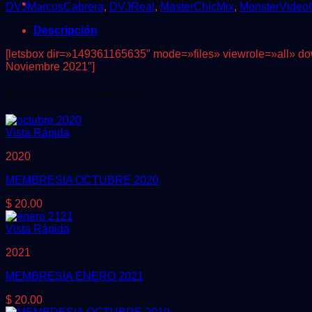
cantidad
DVJMarcosCabrera
,
DVJReal
,
MasterChicMix
,
MonsterVideo
Descripción
[letsbox dir=»149361165635″ mode=»files» viewrole=»all» dow
Noviembre 2021″]
Productos relacionados
Vista Rápida
2020
MEMBRESIA OCTUBRE 2020
$
20.00
Vista Rápida
2021
MEMBRESIA ENERO 2021
$
20.00