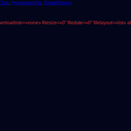
Club
,
Provideos4Djs
,
SmashVision
nloadrole=»none» filesize=»0″ filedate=»0″ filelayout=»list»