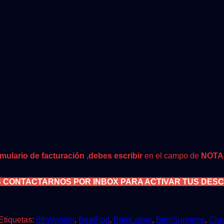
rmulario de facturación
,
debes escribir
en el campo de
NOTA
S CONTACTARNOS POR INBOX PARA ACTIVAR TUS DES
Etiquetas:
8thWonder
,
BeatPort
,
BpmLatino
,
BpmSupreme
,
Clu