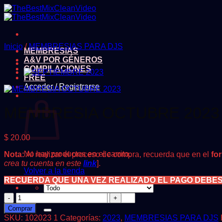
Saltar
al
contenido
Inicio
/
MEMBRESIAS PARA DJS
MEMBRESIAS
A&V POR GÉNEROS
COMPILACIONES
FREE
Acceder / Registrarse
Carrito
MEMBRESIA OCTUBRE 2023
$
20.00
No hay productos en el carrito.
Nota:
Al realizar el proceso de compra, recuerda que en el
fo
crea tu cuenta en este
link
].
Volver a la tienda
RECUERDA QUE UNA VEZ REALIZADO EL PAGO DEBE
MEMBRESIA
Buscar
OCTUBRE
por:
Comprar
2023
SKU:
102023 1
Categorías:
2023
,
MEMBRESIAS PARA DJS