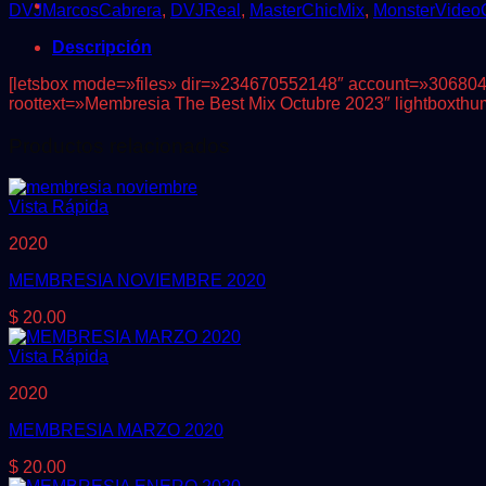
cantidad
DVJMarcosCabrera
,
DVJReal
,
MasterChicMix
,
MonsterVideo
Descripción
[letsbox mode=»files» dir=»234670552148″ account=»306804894
roottext=»Membresia The Best Mix Octubre 2023″ lightboxt
Productos relacionados
Vista Rápida
2020
MEMBRESIA NOVIEMBRE 2020
$
20.00
Vista Rápida
2020
MEMBRESIA MARZO 2020
$
20.00