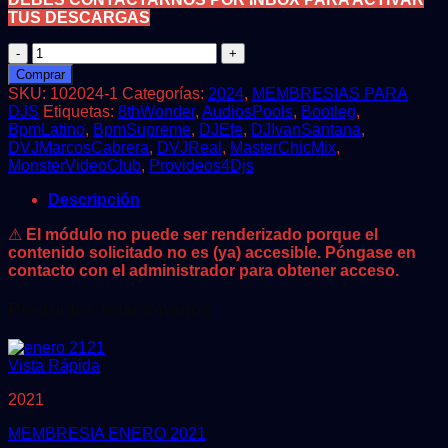
TUS DESCARGAS
MEMBRESIA
OCTUBRE
Comprar
2024
SKU:
102024-1
Categorías:
2024
,
MEMBRESIAS PARA
cantidad
DJS
Etiquetas:
8thWonder
,
AudiosPools
,
Bootleg
,
BpmLatino
,
BpmSupreme
,
DJEfe
,
DJIvanSantana
,
DVJMarcosCabrera
,
DVJReal
,
MasterChicMix
,
MonsterVideoClub
,
Provideos4Djs
Descripción
⚠
El módulo no puede ser renderizado porque el
contenido solicitado no es (ya) accesible. Póngase en
contacto con el administrador para obtener acceso.
Productos relacionados
Vista Rápida
2021
MEMBRESIA ENERO 2021