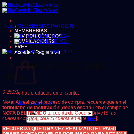
Saltar
al
contenido
Inicio
/
MEMBRESIAS PARA DJS
MEMBRESIAS
A&V POR GÉNEROS
COMPILACIONES
FREE
Acceder / Registrarse
Carrito
MEMBRESIA OCTUBRE
2024
$
25.00
No hay productos en el carrito.
Nota:
Al realizar el proceso de compra, recuerda que en el
Volver a la tienda
formulario de facturación
,
debes escribir
en el campo de
NOTA DEL PEDIDO
tu cuenta de Google Drive [
Si no
cuentas con una, crea tu cuenta en este
link
].
Buscar
por:
RECUERDA QUE UNA VEZ REALIZADO EL PAGO
DEBES CONTACTARNOS POR INBOX PARA ACTIVAR