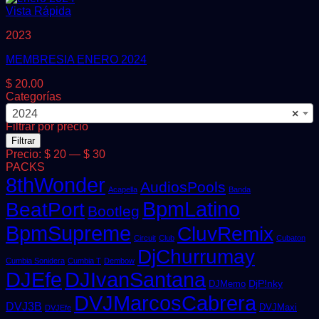
Vista Rápida
2023
MEMBRESIA ENERO 2024
$
20.00
Categorías
2024
×
Filtrar por precio
Precio
Precio
Filtrar
mínimo
máximo
Precio:
$ 20
—
$ 30
PACKS
8thWonder
AudiosPools
Acapella
Banda
BpmLatino
BeatPort
Bootleg
BpmSupreme
CluvRemix
Circuit
Club
Cubaton
DjChurrumay
Cumbia Sonidera
Cumbia T
Dembow
DJEfe
DJIvanSantana
DjP!nky
DJMemo
DVJMarcosCabrera
DVJ3B
DVJMaxi
DVJEfe