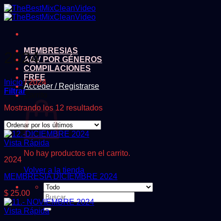
Saltar
al
contenido
MEMBRESIAS
2024
A&V POR GÉNEROS
COMPILACIONES
FREE
Inicio
/
2024
Acceder / Registrarse
Filtrar
Carrito
Ordenado
Mostrando los 12 resultados
por
los
últimos
Vista Rápida
No hay productos en el carrito.
2024
Volver a la tienda
MEMBRESIA DICIEMBRE 2024
$
25.00
Buscar
por:
Vista Rápida