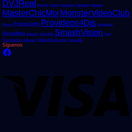
DVJReal
Hip Hop
House
Huapango
Karaokes
Mashup
MasterChicMix
MonsterVideoClub
Provideos4Djs
PromoOnly
Perreo
Reggaeton
SmashVision
RemixMp4
Salsaton
SelectMix
Trap
Traxsource
VideosMexicanos
Vallenato
XtendaMix
Síguenos
Facebook