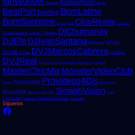
8thWonder
AudiosPools
Acapella
Banda
BpmLatino
BeatPort
Bootleg
BpmSupreme
CluvRemix
Circuit
Club
Cubaton
DjChurrumay
Cumbia Sonidera
Cumbia T
Dembow
DJEfe
DJIvanSantana
DjP!nky
DJMemo
DVJMarcosCabrera
DVJ3B
DVJMaxi
DVJEfe
DVJReal
Hip Hop
House
Huapango
Karaokes
Mashup
MasterChicMix
MonsterVideoClub
Provideos4Djs
PromoOnly
Perreo
Reggaeton
SmashVision
RemixMp4
Salsaton
SelectMix
Trap
Traxsource
VideosMexicanos
Vallenato
XtendaMix
Síguenos
Facebook