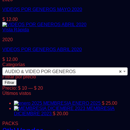
VIDEOS POR GENEROS MAYO 2020
$
12.00
Vista Rápida
2020
VIDEOS POR GENEROS ABRIL 2020
$
12.00
Categorías
AUDIO & VIDEO POR GENEROS
×
Filtrar por precio
Precio
Precio
Filtrar
mínimo
máximo
Precio:
$ 10
—
$ 20
Últimos vistos
MEMBRESIA ENERO 2025
$
25.00
MEMBRESIA
DICIEMBRE 2023
$
20.00
PACKS